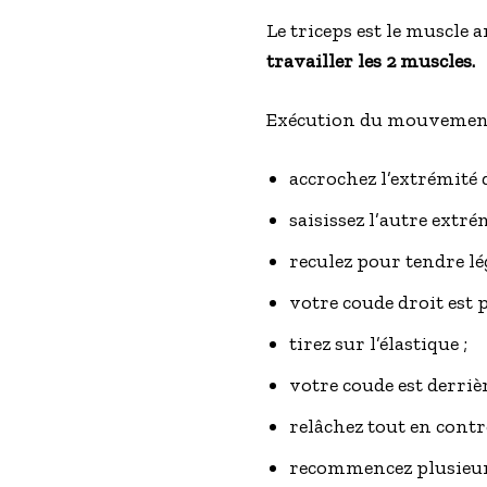
Le triceps est le muscle a
travailler les 2 muscles.
Exécution du mouvement
accrochez l’extrémité 
saisissez l’autre extré
reculez pour tendre lé
votre coude droit est pl
tirez sur l’élastique ;
votre coude est derrièr
relâchez tout en contr
recommencez plusieurs