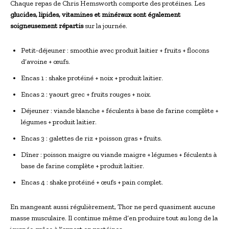
Chaque repas de Chris Hemsworth comporte des protéines. Les
glucides, lipides, vitamines et minéraux sont également
soigneusement répartis
sur la journée.
Petit-déjeuner : smoothie avec produit laitier + fruits + flocons
d’avoine + œufs.
Encas 1 : shake protéiné + noix + produit laitier.
Encas 2 : yaourt grec + fruits rouges + noix.
Déjeuner : viande blanche + féculents à base de farine complète +
légumes + produit laitier.
Encas 3 : galettes de riz + poisson gras + fruits.
Dîner : poisson maigre ou viande maigre + légumes + féculents à
base de farine complète + produit laitier.
Encas 4 : shake protéiné + œufs + pain complet.
En mangeant aussi régulièrement, Thor ne perd quasiment aucune
masse musculaire. Il continue même d’en produire tout au long de la