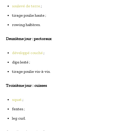
soulevé de terre
;
tirage poulie haute ;
rowing haltères.
Deuxième jour : pectoraux
développé couché
;
dips lesté ;
tirage poulie vis-à-vis.
Troisième jour : cuisses
squat
;
fentes ;
leg curl.