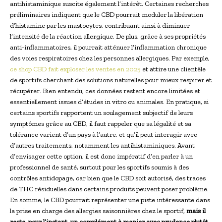
antihistaminique suscite également l’intérêt. Certaines recherches
préliminaires indiquent que le CBD pourrait moduler la libération
d’histamine par les mastocytes, contribuant ainsi à diminuer
l’intensité de la réaction allergique. De plus, grâce à ses propriétés
anti-inflammatoires, il pourrait atténuer l’inflammation chronique
des voies respiratoires chez les personnes allergiques. Par exemple,
ce shop CBD fait exploser les ventes en 2025
et attire une clientèle
de sportifs cherchant des solutions naturelles pour mieux respirer et
récupérer. Bien entendu, ces données restent encore limitées et
essentiellement issues d’études in vitro ou animales. En pratique, si
certains sportifs rapportent un soulagement subjectif de leurs
symptômes grâce au CBD, il faut rappeler que sa légalité et sa
tolérance varient d’un pays à l’autre, et qu’il peut interagir avec
d’autres traitements, notamment les antihistaminiques. Avant
d’envisager cette option, il est donc impératif d’en parler à un
professionnel de santé, surtout pour les sportifs soumis à des
contrôles antidopage, car bien que le CBD soit autorisé, des traces
de THC résiduelles dans certains produits peuvent poser problème.
En somme, le CBD pourrait représenter une piste intéressante dans
la prise en charge des allergies saisonnières chez le sportif,
mais il
reste, pour l’instant, un complément à manier avec prudence plutôt