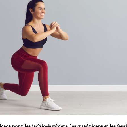
ficace pour les ischio-jambiers, les quadriceps et les fess