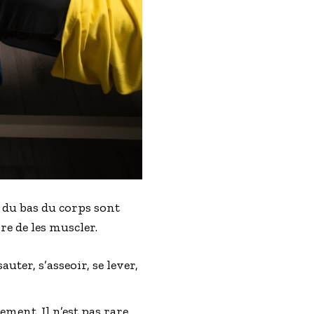
 du bas du corps sont
re de les muscler.
uter, s’asseoir, se lever,
ement. Il n’est pas rare