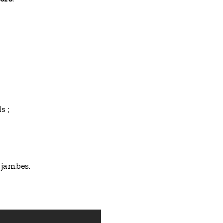
s ;
jambes.