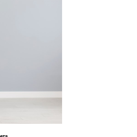
iers
.