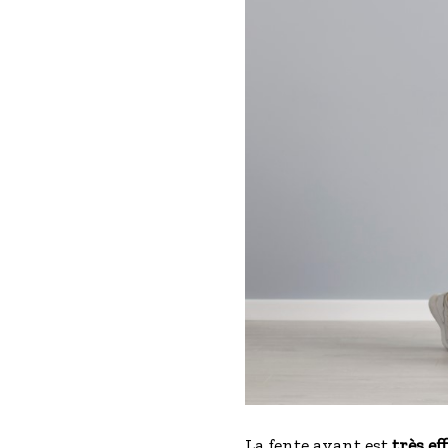
La fente avant est
très ef