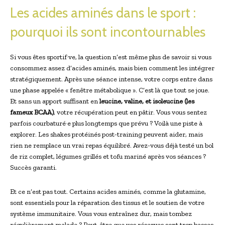
Les acides aminés dans le sport :
pourquoi ils sont incontournables
Si vous êtes sportif·ve, la question n’est même plus de savoir si vous
consommez assez d’acides aminés, mais bien comment les intégrer
stratégiquement. Après une séance intense, votre corps entre dans
une phase appelée « fenêtre métabolique ». C’est là que tout se joue.
Et sans un apport suffisant en
leucine, valine, et isoleucine (les
fameux BCAA)
, votre récupération peut en pâtir. Vous vous sentez
parfois courbaturé·e plus longtemps que prévu ? Voilà une piste à
explorer. Les shakes protéinés post-training peuvent aider, mais
rien ne remplace un vrai repas équilibré. Avez-vous déjà testé un bol
de riz complet, légumes grillés et tofu mariné après vos séances ?
Succès garanti.
Et ce n’est pas tout. Certains acides aminés, comme la glutamine,
sont essentiels pour la réparation des tissus et le soutien de votre
système immunitaire. Vous vous entraînez dur, mais tombez
régulièrement malade ? Peut-être que vos réserves sont trop basses.