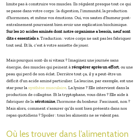
limite pas à construire vos muscles. Ils régulent presque tout ce qui
se passe dans votre corps : la digestion, l’immunité, la production
d’hormones, et même vos émotions. Oui, vos sautes d’humeur post-
entraînement pourraient bien avoir une explication biochimique.
Sur les 20 acides aminés dont notre organisme a besoin, neuf sont
dits « essentiels ».
Traduction : votre corps ne sait pas les fabriquer
tout seul. Et là, c’est à votre assiette de jouer.
Mais pourquoi sont-ils si vitaux ? Imaginez une journée sans
énergie, des muscles qui peinent à
récupérer après un effort
, ou une
peau qui perd de son éclat. Derrière tout ça, il y a peut-être un
déficit d’un acide aminé particulier. La leucine, par exemple, est une
star pour la
synthèse musculaire
. La lysine ? Elle intervient dans la
production de collagène. Et la tryptophane, vous dites ? Elle aide à
fabriquer de la
sérotonine
, l’hormone du bonheur. Fascinant, non ?
Mais alors, comment s’assurer qu’ils sont bien présents dans nos
repas quotidiens ? Spoiler : tous les aliments ne se valent pas.
Où les trouver dans l’alimentation